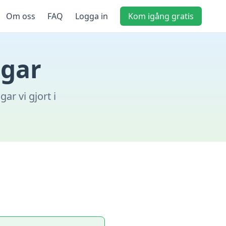
Om oss
FAQ
Logga in
Kom igång gratis
ngar
ar vi gjort i