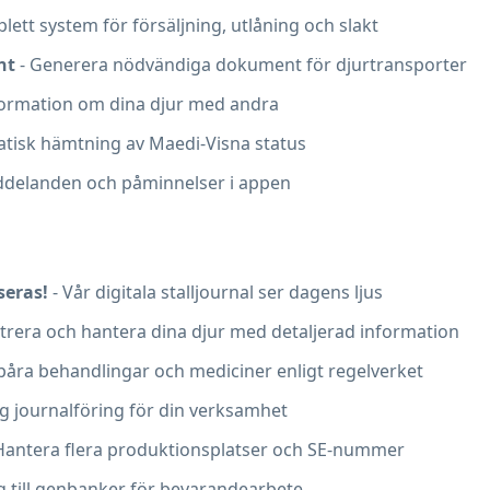
lett system för försäljning, utlåning och slakt
nt
- Generera nödvändiga dokument för djurtransporter
formation om dina djur med andra
tisk hämtning av Maedi-Visna status
delanden och påminnelser i appen
seras!
- Vår digitala stalljournal ser dagens ljus
strera och hantera dina djur med detaljerad information
påra behandlingar och mediciner enligt regelverket
ig journalföring för din verksamhet
Hantera flera produktionsplatser och SE-nummer
g till genbanker för bevarandearbete