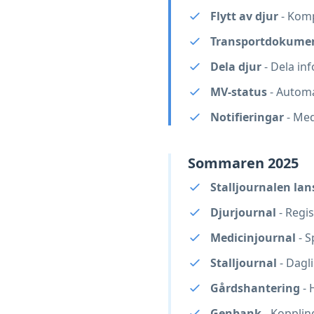
Flytt av djur
- Komp
Transportdokume
Dela djur
- Dela in
MV-status
- Automa
Notifieringar
- Med
Sommaren 2025
Stalljournalen lan
Djurjournal
- Regi
Medicinjournal
- S
Stalljournal
- Dagl
Gårdshantering
- 
Genbank
- Kopplin